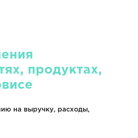
нения
тях, продуктах,
рвисе
ию на выручку, расходы,